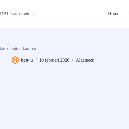
Ga
naar
de
DBL Latexspuiten
Home
inhoud
latexspuiten kantoor
best4u
10 februari 2026
Algemeen