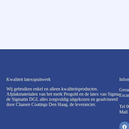
Kwaliteit latexspuitwerk
Infor
Wij gebruiken enkel en alleen kwaliteitsproducten.
Gera
Afplakmaterialen van het merk Progold en de latex van Sigma
Esca
de Sigmatin DGL alles zorgvuldig uitgekozen en geadviseerd
door Claasen Coatings Den Haag, de leverancier.
Tel
0
Mail