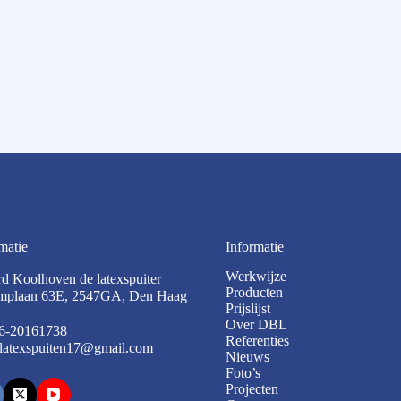
matie
Informatie
Werkwijze
rd Koolhoven de latexspuiter
Producten
mplaan 63E, 2547GA, Den Haag
Prijslijst
Over DBL
6-20161738
Referenties
latexspuiten17@gmail.com
Nieuws
Foto’s
Projecten