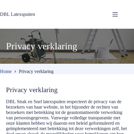
Ga
naar
de
DBL Latexspuiten
inhoud
Privacy verklaring
Home
Privacy verklaring
Privacy verklaring
DBL Strak en Snel latexspuiten respecteert de privacy van de
bezoekers van haar website, in het bijzonder de rechten van
bezoekers met betrekking tot de geautomatiseerde verwerking
van persoonsgegevens. Vanwege volledige transparantie met
onze klanten hebben wij daarom een beleid geformuleerd en
geïmplementeerd met betrekking tot deze verwerkingen zelf, het
doel ervan alsook de mogelijkheden voor betrokkenen om hun