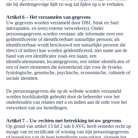
die hij dientengevolge lijdt en nog zal lijden op u te verhalen.
Artikel 6 – Het verzamelen van gegevens
Uw gegevens worden verzameld door DBL Strak en Snel
latexspuiten. en (een) externe verwerker(s). Onder
persoonsgegevens worden verstaan: alle informatie over een
geïdentificeerde of identificeerbare natuurlijke persoon; als
identificeerbaar wordt beschouwd een natuurlijke persoon die
direct of indirect kan worden geïdentificeerd, met name aan de
hand van een identificator zoals een naam, een
identificatienummer, locatiegegevens, een online identificator of
een of meer elementen die kenmerkend zijn voor de fysieke,
fysiologische, genetische, psychische, economische, culturele of
sociale identiteit.
De persoonsgegevens die op de website worden verzameld
worden hoofdzakelijk gebruikt door de beheerder voor het
onderhouden van relaties met u en indien aan de orde voor het
verwerken van uw bestellingen.
Artikel 7 – Uw rechten met betrekking tot uw gegevens
Op grond van artikel 13 lid 2 sub b AVG heeft eenieder recht op
inzage van en rectificatie of wissing van zijn persoonsgegevens
of beperking van de hem betreffende verwerking, alsmede het